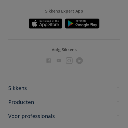
Sikkens Expert App
Volg Sikkens
Sikkens
Over Sikkens
Producten
AkzoNobel
Producten voor binnen
Voor professionals
Duurzaamheid
Producten voor buiten
Veelgestelde vragen
Advies & service