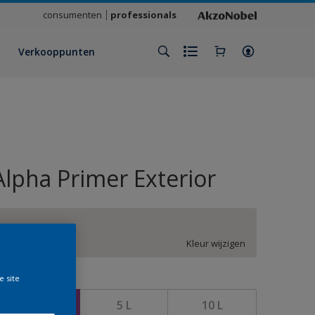
consumenten
professionals
Verkooppunten
Alpha Primer Exterior
DN.00.88
Kleur wijzigen
e site
rootte
2,5 L
5 L
10 L