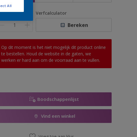
ect All
antal
Verfcalculator
Bereken
Op dit moment is het niet mogelijk dit product online
te bestellen. Houd de website in de gaten, we
werken er hard aan om de voorraad aan te vullen.
Boodschappenlijst
Vind een winkel
Voeg toe aan klus