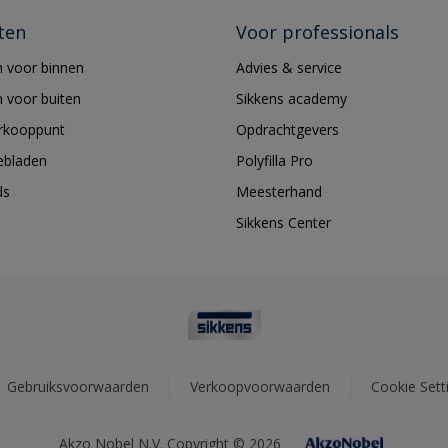
ten
Voor professionals
 voor binnen
Advies & service
 voor buiten
Sikkens academy
erkooppunt
Opdrachtgevers
ebladen
Polyfilla Pro
ds
Meesterhand
Sikkens Center
Gebruiksvoorwaarden
Verkoopvoorwaarden
Cookie Sett
Akzo Nobel N.V. Copyright © 2026