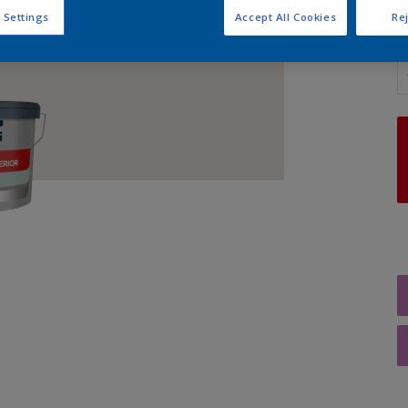
 Settings
Accept All Cookies
Rej
A