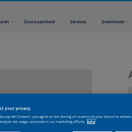
euren
Duurzaamheid
Services
Downloads
ct your privacy.
 “Accept All Cookies”, you agree to the storing of cookies on your device to enhanc
G
analyze site usage, and assist in our marketing efforts.
Info