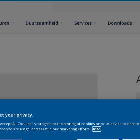
euren
Duurzaamheid
Services
Downloads
ct your privacy.
 “Accept All Cookies”, you agree to the storing of cookies on your device to enhanc
G
analyze site usage, and assist in our marketing efforts.
Info