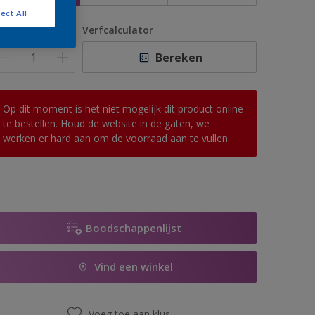
ect All
antal
Verfcalculator
Bereken
Op dit moment is het niet mogelijk dit product online
te bestellen. Houd de website in de gaten, we
werken er hard aan om de voorraad aan te vullen.
Boodschappenlijst
Vind een winkel
Voeg toe aan klus