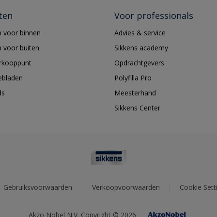
ten
Voor professionals
 voor binnen
Advies & service
 voor buiten
Sikkens academy
erkooppunt
Opdrachtgevers
ebladen
Polyfilla Pro
ds
Meesterhand
Sikkens Center
Gebruiksvoorwaarden
Verkoopvoorwaarden
Cookie Sett
Akzo Nobel N.V. Copyright © 2026