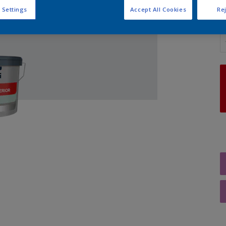
 Settings
Accept All Cookies
Rej
A