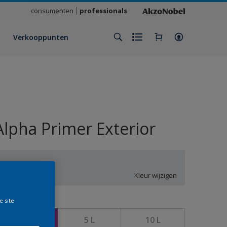
consumenten
professionals
Verkooppunten
Alpha Primer Exterior
UN.01.85
Kleur wijzigen
e site
rootte
2,5 L
5 L
10 L