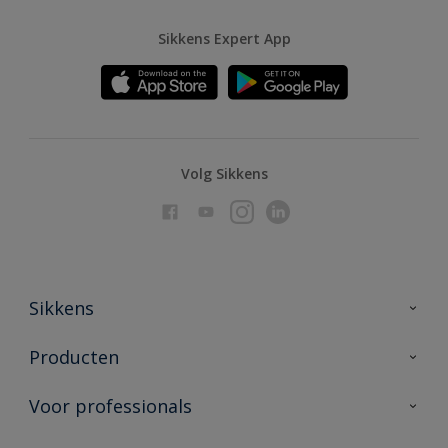
Sikkens Expert App
Volg Sikkens
Sikkens
Over Sikkens
Producten
AkzoNobel
Producten voor binnen
Voor professionals
Duurzaamheid
Producten voor buiten
Veelgestelde vragen
Advies & service