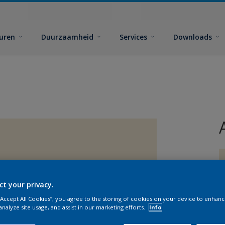
euren
Duurzaamheid
Services
Downloads
ct your privacy.
 “Accept All Cookies”, you agree to the storing of cookies on your device to enhanc
G
analyze site usage, and assist in our marketing efforts.
Info