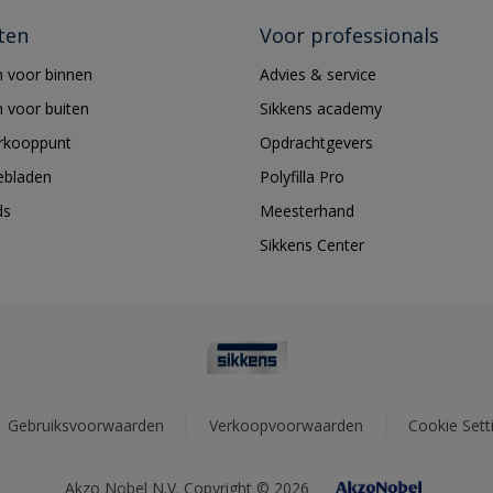
ten
Voor professionals
 voor binnen
Advies & service
 voor buiten
Sikkens academy
erkooppunt
Opdrachtgevers
ebladen
Polyfilla Pro
ds
Meesterhand
Sikkens Center
Gebruiksvoorwaarden
Verkoopvoorwaarden
Cookie Sett
Akzo Nobel N.V. Copyright © 2026