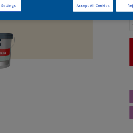
 Settings
Accept All Cookies
Rej
A