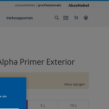
consumenten
professionals
Verkooppunten
Alpha Primer Exterior
F4.06.87
Kleur wijzigen
e site
rootte
2,5 L
5 L
10 L