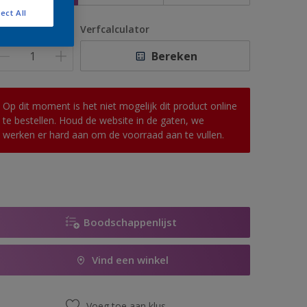
ect All
antal
Verfcalculator
Bereken
Op dit moment is het niet mogelijk dit product online
te bestellen. Houd de website in de gaten, we
werken er hard aan om de voorraad aan te vullen.
Boodschappenlijst
Vind een winkel
Voeg toe aan klus