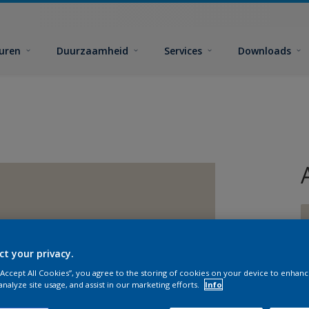
euren
Duurzaamheid
Services
Downloads
ct your privacy.
 “Accept All Cookies”, you agree to the storing of cookies on your device to enhanc
G
analyze site usage, and assist in our marketing efforts.
Info