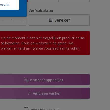
ect All
antal
Verfcalculator
Bereken
Op dit moment is het niet mogelijk dit product online
te bestellen. Houd de website in de gaten, we
werken er hard aan om de voorraad aan te vullen.
Boodschappenlijst
Vind een winkel
Voeg toe aan klus