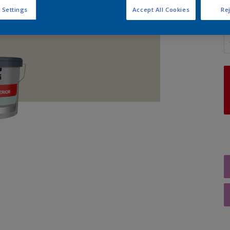
 Settings
Accept All Cookies
Rej
A