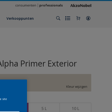
consumenten
professionals
Verkooppunten
Alpha Primer Exterior
G0.05.80
Kleur wijzigen
e site
rootte
2,5 L
5 L
10 L