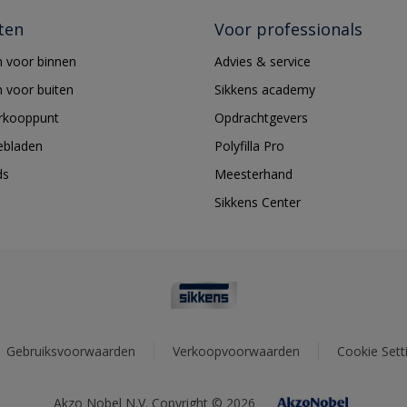
ten
Voor professionals
 voor binnen
Advies & service
 voor buiten
Sikkens academy
erkooppunt
Opdrachtgevers
ebladen
Polyfilla Pro
ds
Meesterhand
Sikkens Center
Gebruiksvoorwaarden
Verkoopvoorwaarden
Cookie Sett
Akzo Nobel N.V. Copyright © 2026