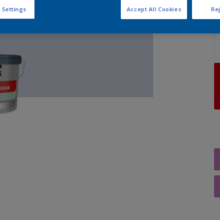
 Settings
Accept All Cookies
Rej
A