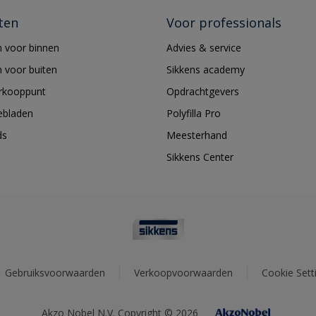
ten
Voor professionals
 voor binnen
Advies & service
 voor buiten
Sikkens academy
erkooppunt
Opdrachtgevers
ebladen
Polyfilla Pro
ds
Meesterhand
Sikkens Center
Gebruiksvoorwaarden
Verkoopvoorwaarden
Cookie Sett
Akzo Nobel N.V. Copyright © 2026