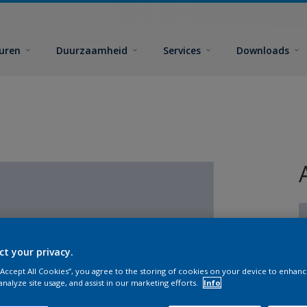
euren
Duurzaamheid
Services
Downloads
ct your privacy.
 “Accept All Cookies”, you agree to the storing of cookies on your device to enhanc
G
analyze site usage, and assist in our marketing efforts.
Info