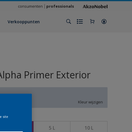
consumenten
professionals
Verkooppunten
Alpha Primer Exterior
U0.07.76
Kleur wijzigen
e site
rootte
2,5 L
5 L
10 L