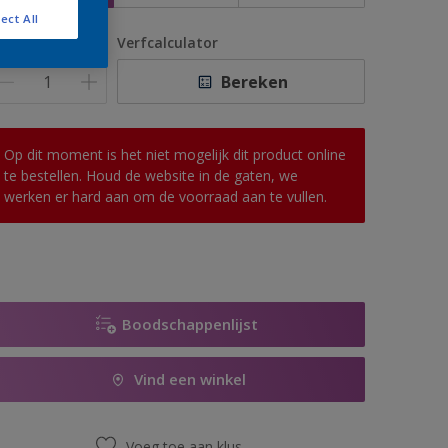
ect All
antal
Verfcalculator
Bereken
Op dit moment is het niet mogelijk dit product online
te bestellen. Houd de website in de gaten, we
werken er hard aan om de voorraad aan te vullen.
Boodschappenlijst
Vind een winkel
Voeg toe aan klus