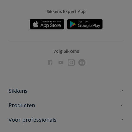
Sikkens Expert App
Volg Sikkens
Sikkens
Over Sikkens
Producten
AkzoNobel
Producten voor binnen
Voor professionals
Duurzaamheid
Producten voor buiten
Veelgestelde vragen
Advies & service