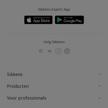
Sikkens Expert App
Volg Sikkens
Sikkens
Over Sikkens
Producten
AkzoNobel
Producten voor binnen
Voor professionals
Duurzaamheid
Producten voor buiten
Veelgestelde vragen
Advies & service