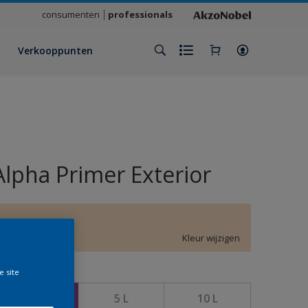
consumenten
professionals
Verkooppunten
Alpha Primer Exterior
E7.11.83
Kleur wijzigen
e site
rootte
2,5 L
5 L
10 L