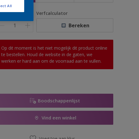
ect All
antal
Verfcalculator
Bereken
Op dit moment is het niet mogelijk dit product online
te bestellen. Houd de website in de gaten, we
werken er hard aan om de voorraad aan te vullen.
Boodschappenlijst
Vind een winkel
Voeg toe aan klus