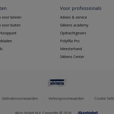
ten
Voor professionals
 voor binnen
Advies & service
 voor buiten
Sikkens academy
erkooppunt
Opdrachtgevers
ebladen
Polyfilla Pro
ds
Meesterhand
Sikkens Center
Gebruiksvoorwaarden
Verkoopvoorwaarden
Cookie Sett
Akzo Nobel N.V. Copyright © 2026