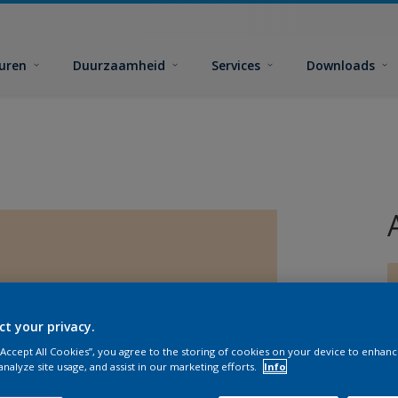
euren
Duurzaamheid
Services
Downloads
ct your privacy.
 “Accept All Cookies”, you agree to the storing of cookies on your device to enhanc
G
analyze site usage, and assist in our marketing efforts.
Info