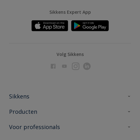
Sikkens Expert App
Volg Sikkens
Sikkens
Over Sikkens
Producten
AkzoNobel
Producten voor binnen
Voor professionals
Duurzaamheid
Producten voor buiten
Veelgestelde vragen
Advies & service