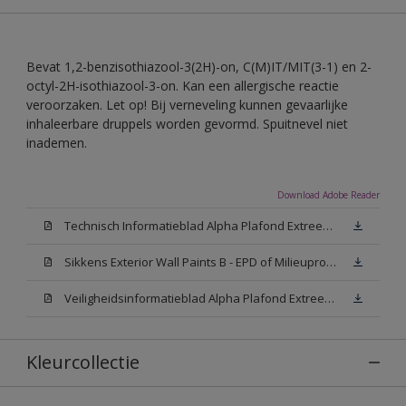
Bevat 1,2-benzisothiazool-3(2H)-on, C(M)IT/MIT(3-1) en 2-
octyl-2H-isothiazool-3-on. Kan een allergische reactie
veroorzaken. Let op! Bij verneveling kunnen gevaarlijke
inhaleerbare druppels worden gevormd. Spuitnevel niet
inademen.
Download Adobe Reader
Technisch Informatieblad Alpha Plafond Extreem Mat (PDF)
Sikkens Exterior Wall Paints B - EPD of Milieuproductverklaring
Veiligheidsinformatieblad Alpha Plafond Extreem Mat White W05 (MSDS)
Kleurcollectie