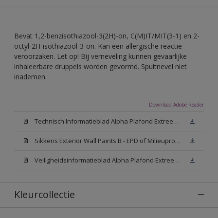
Bevat 1,2-benzisothiazool-3(2H)-on, C(M)IT/MIT(3-1) en 2-
octyl-2H-isothiazool-3-on. Kan een allergische reactie
veroorzaken. Let op! Bij verneveling kunnen gevaarlijke
inhaleerbare druppels worden gevormd. Spuitnevel niet
inademen.
Download Adobe Reader
Technisch Informatieblad Alpha Plafond Extreem Mat (PDF)
Sikkens Exterior Wall Paints B - EPD of Milieuproductverklaring
Veiligheidsinformatieblad Alpha Plafond Extreem Mat White W05 (MSDS)
Kleurcollectie