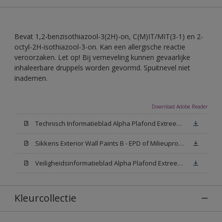
Bevat 1,2-benzisothiazool-3(2H)-on, C(M)IT/MIT(3-1) en 2-
octyl-2H-isothiazool-3-on. Kan een allergische reactie
veroorzaken. Let op! Bij verneveling kunnen gevaarlijke
inhaleerbare druppels worden gevormd. Spuitnevel niet
inademen.
Download Adobe Reader
Technisch Informatieblad Alpha Plafond Extreem Mat (PDF)
Sikkens Exterior Wall Paints B - EPD of Milieuproductverklaring
Veiligheidsinformatieblad Alpha Plafond Extreem Mat White W05 (MSDS)
Kleurcollectie