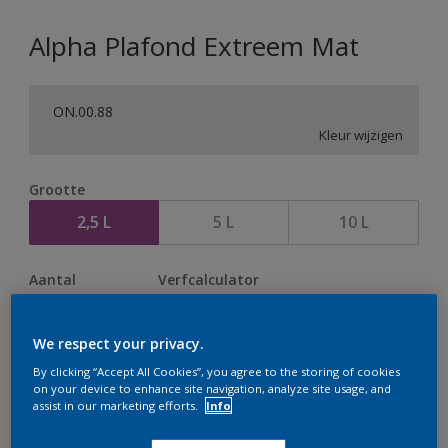
Alpha Plafond Extreem Mat
ON.00.88
Kleur wijzigen
Grootte
2,5 L
5 L
10 L
Aantal
Verfcalculator
Bereken
We respect your privacy.
By clicking “Accept All Cookies”, you agree to the storing of cookies
on your device to enhance site navigation, analyze site usage, and
Op dit moment is het niet mogelijk dit product online
assist in our marketing efforts.
Info
te bestellen. Houd de website in de gaten, we werken
er hard aan om de voorraad aan te vullen.