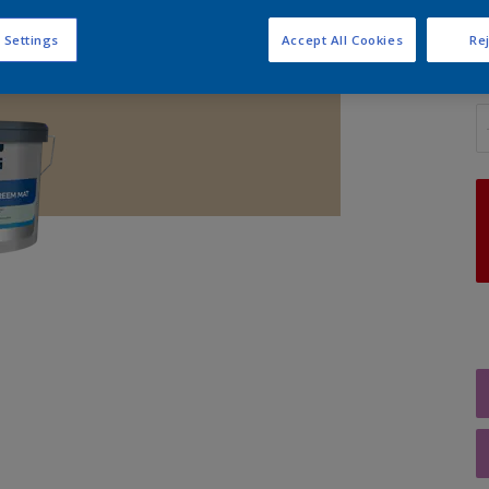
 Settings
Accept All Cookies
Rej
A