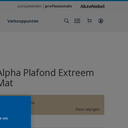
consumenten
professionals
Verkooppunten
Alpha Plafond Extreem
Mat
RIJKS zacht terra
Kleur wijzigen
e site
rootte