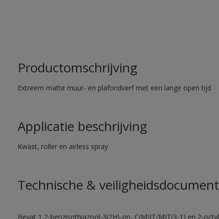
Productomschrijving
Extreem matte muur- en plafondverf met een lange open tijd
Applicatie beschrijving
Kwast, roller en airless spray
Technische & veiligheidsdocument
Bevat 1,2-benzisothiazool-3(2H)-on, C(M)IT/MIT(3-1) en 2-octyl-