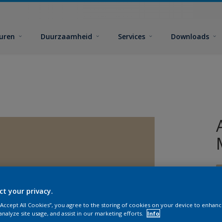
euren
Duurzaamheid
Services
Downloads
ct your privacy.
 “Accept All Cookies”, you agree to the storing of cookies on your device to enhanc
analyze site usage, and assist in our marketing efforts.
Info
G