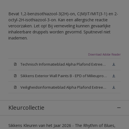
Bevat 1,2-benzisothiazool-3(2H)-on, C(M)IT/MIT(3-1) en 2-
octyl-2H-isothiazool-3-on. Kan een allergische reactie
veroorzaken. Let op! Bij verneveling kunnen gevaarlijke
inhaleerbare druppels worden gevormd. Spuitnevel niet
inademen.
Download Adobe Reader
Technisch Informatieblad Alpha Plafond Extreem Mat (PDF)
Sikkens Exterior Wall Paints B - EPD of Milieuproductverklaring
Veiligheidsinformatieblad Alpha Plafond Extreem Mat White W05 (MSDS)
Kleurcollectie
Sikkens Kleuren van het Jaar 2026 - The Rhythm of Blues,