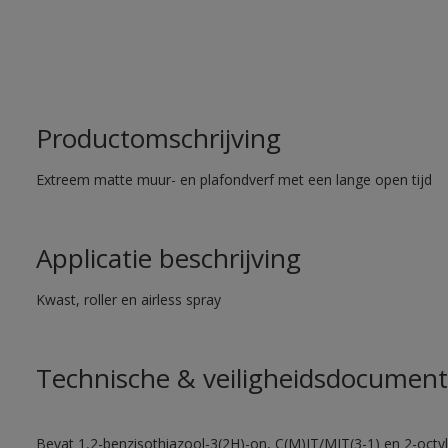
Productomschrijving
Extreem matte muur- en plafondverf met een lange open tijd
Applicatie beschrijving
Kwast, roller en airless spray
Technische & veiligheidsdocument
Bevat 1,2-benzisothiazool-3(2H)-on, C(M)IT/MIT(3-1) en 2-octyl-