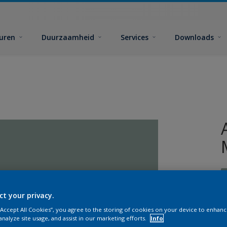
euren
Duurzaamheid
Services
Downloads
ct your privacy.
 “Accept All Cookies”, you agree to the storing of cookies on your device to enhanc
analyze site usage, and assist in our marketing efforts.
Info
G