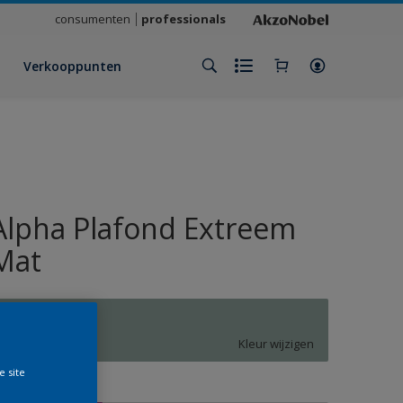
consumenten
professionals
Verkooppunten
Alpha Plafond Extreem
Mat
N0.07.65
Kleur wijzigen
e site
rootte