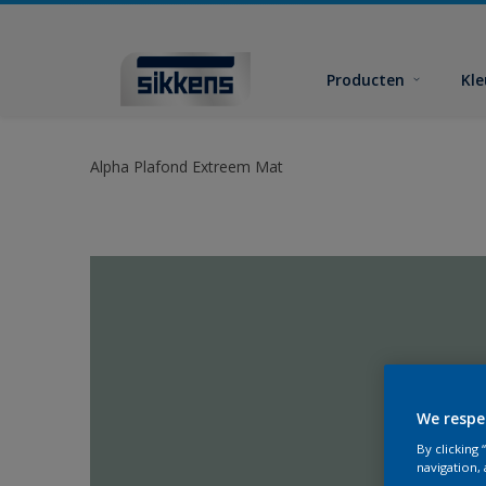
Producten
Kl
Alpha Plafond Extreem Mat
We respe
By clicking
navigation, 