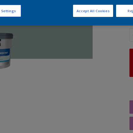
 Settings
Accept All Cookies
Rej
A