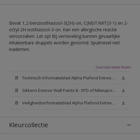
Bevat 1,2-benzisothiazool-3(2H)-on, C(M)IT/MIT(3-1) en 2-
octyl-2H-isothiazool-3-on. Kan een allergische reactie
veroorzaken. Let op! Bij verneveling kunnen gevaarlijke
inhaleerbare druppels worden gevormd. Spuitnevel niet
inademen.
Download Adobe Reader
Technisch Informatieblad Alpha Plafond Extreem Mat (PDF)
Sikkens Exterior Wall Paints B - EPD of Milieuproductverklaring
Veiligheidsinformatieblad Alpha Plafond Extreem Mat White W05 (MSDS)
Kleurcollectie