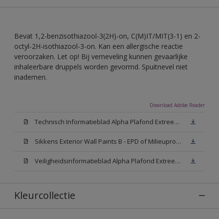
Bevat 1,2-benzisothiazool-3(2H)-on, C(M)IT/MIT(3-1) en 2-
octyl-2H-isothiazool-3-on. Kan een allergische reactie
veroorzaken. Let op! Bij verneveling kunnen gevaarlijke
inhaleerbare druppels worden gevormd. Spuitnevel niet
inademen.
Download Adobe Reader
Technisch Informatieblad Alpha Plafond Extreem Mat (PDF)
Sikkens Exterior Wall Paints B - EPD of Milieuproductverklaring
Veiligheidsinformatieblad Alpha Plafond Extreem Mat White W05 (MSDS)
Kleurcollectie