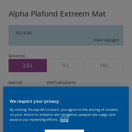
Alpha Plafond Extreem Mat
R5.10.80
Kleur wijzigen
Grootte
2,5 L
5 L
10 L
Aantal
Verfcalculator
Bereken
We respect your privacy.
By clicking “Accept All Cookies”, you agree to the storing of cookies
on your device to enhance site navigation, analyze site usage, and
Op dit moment is het niet mogelijk dit product online
assist in our marketing efforts.
Info
te bestellen. Houd de website in de gaten, we werken
er hard aan om de voorraad aan te vullen.