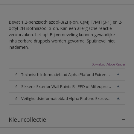
Bevat 1,2-benzisothiazool-3(2H)-on, C(M)IT/MIT(3-1) en 2-
octyl-2H-isothiazool-3-on. Kan een allergische reactie
veroorzaken. Let op! Bij verneveling kunnen gevaarlijke
inhaleerbare druppels worden gevormd. Spuitnevel niet
inademen.
Download Adobe Reader
Technisch Informatieblad Alpha Plafond Extreem Mat (PDF)
Sikkens Exterior Wall Paints B - EPD of Milieuproductverklaring
Veiligheidsinformatieblad Alpha Plafond Extreem Mat White W05 (MSDS)
Kleurcollectie