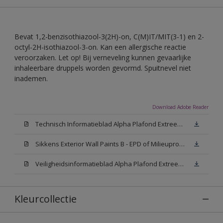
Bevat 1,2-benzisothiazool-3(2H)-on, C(M)IT/MIT(3-1) en 2-
octyl-2H-isothiazool-3-on. Kan een allergische reactie
veroorzaken. Let op! Bij verneveling kunnen gevaarlijke
inhaleerbare druppels worden gevormd. Spuitnevel niet
inademen.
Download Adobe Reader
Technisch Informatieblad Alpha Plafond Extreem Mat (PDF)
Sikkens Exterior Wall Paints B - EPD of Milieuproductverklaring
Veiligheidsinformatieblad Alpha Plafond Extreem Mat White W05 (MSDS)
Kleurcollectie