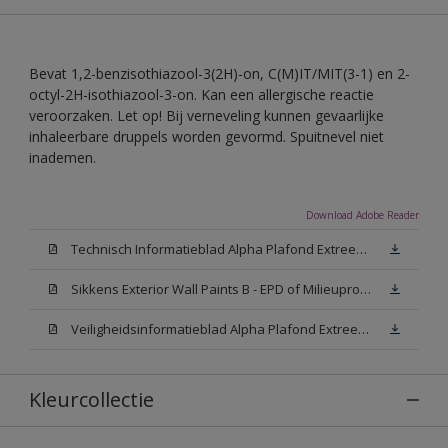
Bevat 1,2-benzisothiazool-3(2H)-on, C(M)IT/MIT(3-1) en 2-
octyl-2H-isothiazool-3-on. Kan een allergische reactie
veroorzaken. Let op! Bij verneveling kunnen gevaarlijke
inhaleerbare druppels worden gevormd. Spuitnevel niet
inademen.
Download Adobe Reader
Technisch Informatieblad Alpha Plafond Extreem Mat (PDF)
Sikkens Exterior Wall Paints B - EPD of Milieuproductverklaring
Veiligheidsinformatieblad Alpha Plafond Extreem Mat White W05 (MSDS)
Kleurcollectie