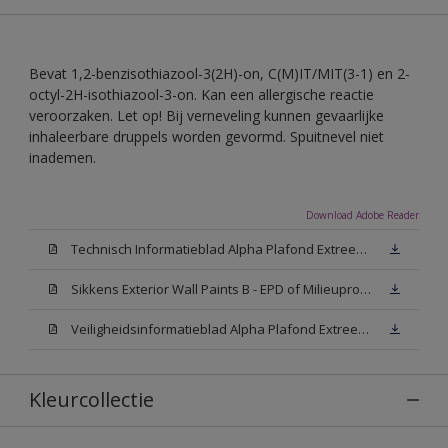
Bevat 1,2-benzisothiazool-3(2H)-on, C(M)IT/MIT(3-1) en 2-
octyl-2H-isothiazool-3-on. Kan een allergische reactie
veroorzaken. Let op! Bij verneveling kunnen gevaarlijke
inhaleerbare druppels worden gevormd. Spuitnevel niet
inademen.
Download Adobe Reader
Technisch Informatieblad Alpha Plafond Extreem Mat (PDF)
Sikkens Exterior Wall Paints B - EPD of Milieuproductverklaring
Veiligheidsinformatieblad Alpha Plafond Extreem Mat White W05 (MSDS)
Kleurcollectie