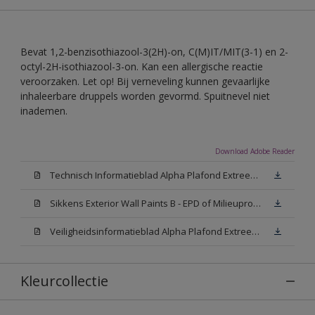
Bevat 1,2-benzisothiazool-3(2H)-on, C(M)IT/MIT(3-1) en 2-
octyl-2H-isothiazool-3-on. Kan een allergische reactie
veroorzaken. Let op! Bij verneveling kunnen gevaarlijke
inhaleerbare druppels worden gevormd. Spuitnevel niet
inademen.
Download Adobe Reader
Technisch Informatieblad Alpha Plafond Extreem Mat (PDF)
Sikkens Exterior Wall Paints B - EPD of Milieuproductverklaring
Veiligheidsinformatieblad Alpha Plafond Extreem Mat White W05 (MSDS)
Kleurcollectie