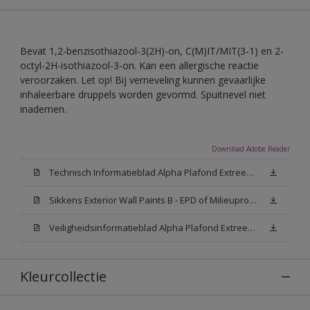
Bevat 1,2-benzisothiazool-3(2H)-on, C(M)IT/MIT(3-1) en 2-
octyl-2H-isothiazool-3-on. Kan een allergische reactie
veroorzaken. Let op! Bij verneveling kunnen gevaarlijke
inhaleerbare druppels worden gevormd. Spuitnevel niet
inademen.
Download Adobe Reader
Technisch Informatieblad Alpha Plafond Extreem Mat (PDF)
Sikkens Exterior Wall Paints B - EPD of Milieuproductverklaring
Veiligheidsinformatieblad Alpha Plafond Extreem Mat White W05 (MSDS)
Kleurcollectie