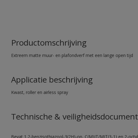
Productomschrijving
Extreem matte muur- en plafondverf met een lange open tijd
Applicatie beschrijving
Kwast, roller en airless spray
Technische & veiligheidsdocument
Bevat 1,2-benzisothiazool-3(2H)-on, C(M)IT/MIT(3-1) en 2-octyl-