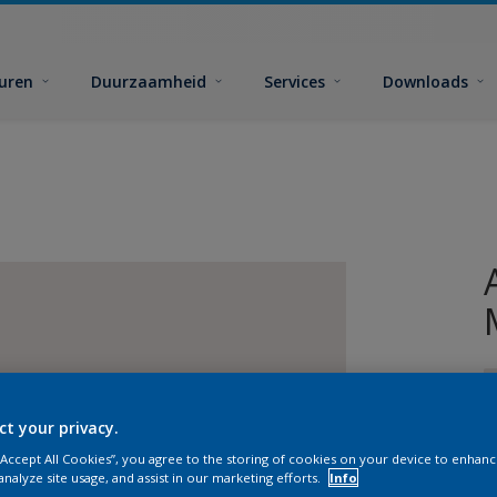
euren
Duurzaamheid
Services
Downloads
ct your privacy.
 “Accept All Cookies”, you agree to the storing of cookies on your device to enhanc
analyze site usage, and assist in our marketing efforts.
Info
G