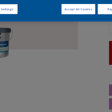
 Settings
Accept All Cookies
Rej
A