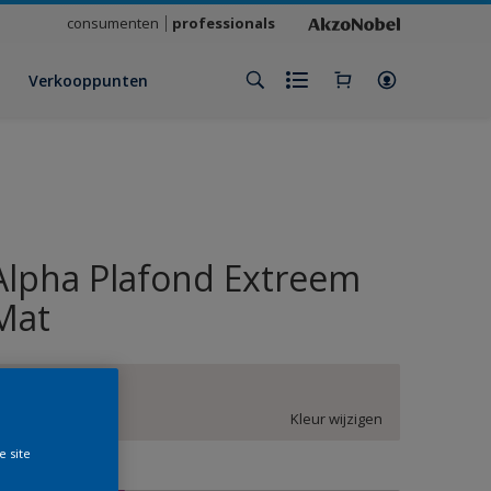
consumenten
professionals
Verkooppunten
Alpha Plafond Extreem
Mat
BN.01.87
Kleur wijzigen
e site
rootte