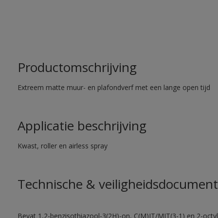
Productomschrijving
Extreem matte muur- en plafondverf met een lange open tijd
Applicatie beschrijving
Kwast, roller en airless spray
Technische & veiligheidsdocument
Bevat 1,2-benzisothiazool-3(2H)-on, C(M)IT/MIT(3-1) en 2-octyl-