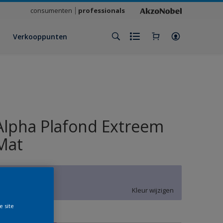
consumenten
professionals
Verkooppunten
Alpha Plafond Extreem
Mat
V2.10.75
Kleur wijzigen
e site
rootte