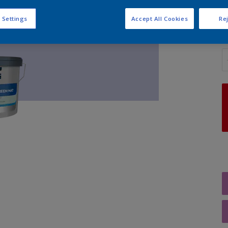
 Settings
Accept All Cookies
Rej
A