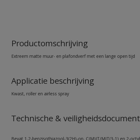
Productomschrijving
Extreem matte muur- en plafondverf met een lange open tijd
Applicatie beschrijving
Kwast, roller en airless spray
Technische & veiligheidsdocument
Bevat 1,2-benzisothiazool-3(2H)-on, C(M)IT/MIT(3-1) en 2-octyl-