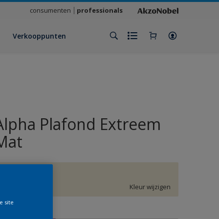
consumenten
professionals
Verkooppunten
Alpha Plafond Extreem
Mat
G4.06.87
Kleur wijzigen
e site
rootte