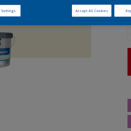
 Settings
Accept All Cookies
Rej
A