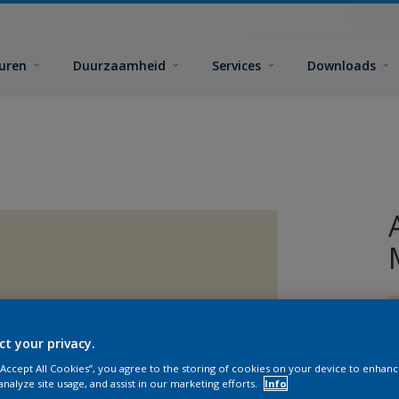
euren
Duurzaamheid
Services
Downloads
ct your privacy.
 “Accept All Cookies”, you agree to the storing of cookies on your device to enhanc
analyze site usage, and assist in our marketing efforts.
Info
G