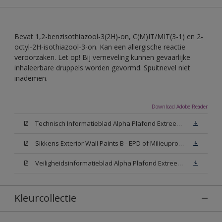
Bevat 1,2-benzisothiazool-3(2H)-on, C(M)IT/MIT(3-1) en 2-
octyl-2H-isothiazool-3-on. Kan een allergische reactie
veroorzaken. Let op! Bij verneveling kunnen gevaarlijke
inhaleerbare druppels worden gevormd. Spuitnevel niet
inademen.
Download Adobe Reader
Technisch Informatieblad Alpha Plafond Extreem Mat (PDF)
Sikkens Exterior Wall Paints B - EPD of Milieuproductverklaring
Veiligheidsinformatieblad Alpha Plafond Extreem Mat White W05 (MSDS)
Kleurcollectie