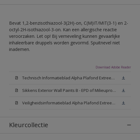
Bevat 1,2-benzisothiazool-3(2H)-on, C(M)IT/MIT(3-1) en 2-
octyl-2H-isothiazool-3-on. Kan een allergische reactie
veroorzaken. Let op! Bij verneveling kunnen gevaarlijke
inhaleerbare druppels worden gevormd. Spuitnevel niet
inademen.
Download Adobe Reader
Technisch Informatieblad Alpha Plafond Extreem Mat (PDF)
Sikkens Exterior Wall Paints B - EPD of Milieuproductverklaring
Veiligheidsinformatieblad Alpha Plafond Extreem Mat White W05 (MSDS)
Kleurcollectie