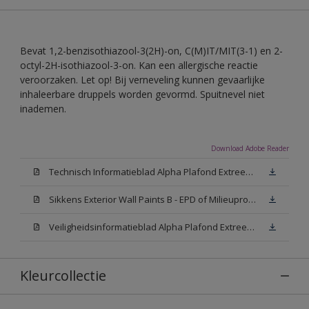
Bevat 1,2-benzisothiazool-3(2H)-on, C(M)IT/MIT(3-1) en 2-
octyl-2H-isothiazool-3-on. Kan een allergische reactie
veroorzaken. Let op! Bij verneveling kunnen gevaarlijke
inhaleerbare druppels worden gevormd. Spuitnevel niet
inademen.
Download Adobe Reader
Technisch Informatieblad Alpha Plafond Extreem Mat (PDF)
Sikkens Exterior Wall Paints B - EPD of Milieuproductverklaring
Veiligheidsinformatieblad Alpha Plafond Extreem Mat White W05 (MSDS)
Kleurcollectie