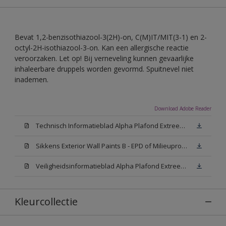
Bevat 1,2-benzisothiazool-3(2H)-on, C(M)IT/MIT(3-1) en 2-
octyl-2H-isothiazool-3-on. Kan een allergische reactie
veroorzaken. Let op! Bij verneveling kunnen gevaarlijke
inhaleerbare druppels worden gevormd. Spuitnevel niet
inademen.
Download Adobe Reader
Technisch Informatieblad Alpha Plafond Extreem Mat (PDF)
Sikkens Exterior Wall Paints B - EPD of Milieuproductverklaring
Veiligheidsinformatieblad Alpha Plafond Extreem Mat White W05 (MSDS)
Kleurcollectie