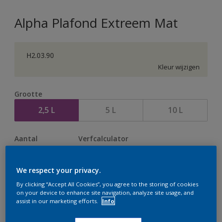
Alpha Plafond Extreem Mat
H2.03.90
Kleur wijzigen
Grootte
2,5 L
5 L
10 L
Aantal
Verfcalculator
Bereken
We respect your privacy.
By clicking “Accept All Cookies”, you agree to the storing of cookies
on your device to enhance site navigation, analyze site usage, and
Op dit moment is het niet mogelijk dit product online
assist in our marketing efforts.
Info
te bestellen. Houd de website in de gaten, we werken
er hard aan om de voorraad aan te vullen.