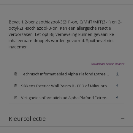
Bevat 1,2-benzisothiazool-3(2H)-on, C(M)IT/MIT(3-1) en 2-
octyl-2H-isothiazool-3-on. Kan een allergische reactie
veroorzaken. Let op! Bij verneveling kunnen gevaarlijke
inhaleerbare druppels worden gevormd. Spuitnevel niet
inademen.
Download Adobe Reader
Technisch Informatieblad Alpha Plafond Extreem Mat (PDF)
Sikkens Exterior Wall Paints B - EPD of Milieuproductverklaring
Veiligheidsinformatieblad Alpha Plafond Extreem Mat White W05 (MSDS)
Kleurcollectie