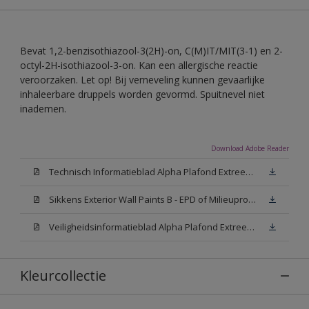
Bevat 1,2-benzisothiazool-3(2H)-on, C(M)IT/MIT(3-1) en 2-
octyl-2H-isothiazool-3-on. Kan een allergische reactie
veroorzaken. Let op! Bij verneveling kunnen gevaarlijke
inhaleerbare druppels worden gevormd. Spuitnevel niet
inademen.
Download Adobe Reader
Technisch Informatieblad Alpha Plafond Extreem Mat (PDF)
Sikkens Exterior Wall Paints B - EPD of Milieuproductverklaring
Veiligheidsinformatieblad Alpha Plafond Extreem Mat White W05 (MSDS)
Kleurcollectie