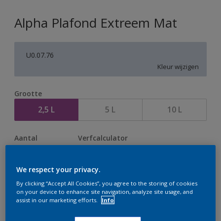
Alpha Plafond Extreem Mat
U0.07.76
Kleur wijzigen
Grootte
2,5 L
5 L
10 L
Aantal
Verfcalculator
Bereken
We respect your privacy.
By clicking “Accept All Cookies”, you agree to the storing of cookies
on your device to enhance site navigation, analyze site usage, and
Op dit moment is het niet mogelijk dit product online
assist in our marketing efforts.
Info
te bestellen. Houd de website in de gaten, we werken
er hard aan om de voorraad aan te vullen.