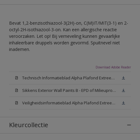
Bevat 1,2-benzisothiazool-3(2H)-on, C(M)IT/MIT(3-1) en 2-
octyl-2H-isothiazool-3-on. Kan een allergische reactie
veroorzaken. Let op! Bij verneveling kunnen gevaarlijke
inhaleerbare druppels worden gevormd. Spuitnevel niet
inademen.
Download Adobe Reader
Technisch Informatieblad Alpha Plafond Extreem Mat (PDF)
Sikkens Exterior Wall Paints B - EPD of Milieuproductverklaring
Veiligheidsinformatieblad Alpha Plafond Extreem Mat White W05 (MSDS)
Kleurcollectie