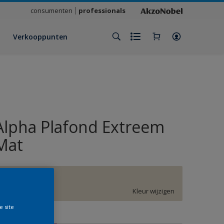
consumenten
professionals
Verkooppunten
Alpha Plafond Extreem
Mat
F9.06.81
Kleur wijzigen
e site
rootte