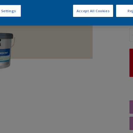
 Settings
Accept All Cookies
Rej
A