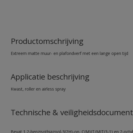
Productomschrijving
Extreem matte muur- en plafondverf met een lange open tijd
Applicatie beschrijving
Kwast, roller en airless spray
Technische & veiligheidsdocument
Bevat 1,2-benzisothiazool-3(2H)-on, C(M)IT/MIT(3-1) en 2-octyl-