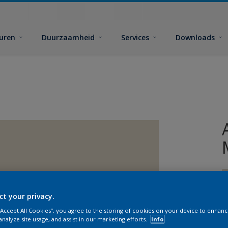
euren
Duurzaamheid
Services
Downloads
ct your privacy.
 “Accept All Cookies”, you agree to the storing of cookies on your device to enhanc
analyze site usage, and assist in our marketing efforts.
Info
G