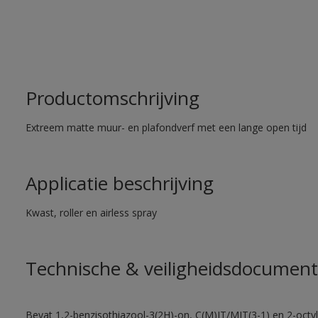
Productomschrijving
Extreem matte muur- en plafondverf met een lange open tijd
Applicatie beschrijving
Kwast, roller en airless spray
Technische & veiligheidsdocument
Bevat 1,2-benzisothiazool-3(2H)-on, C(M)IT/MIT(3-1) en 2-octyl-