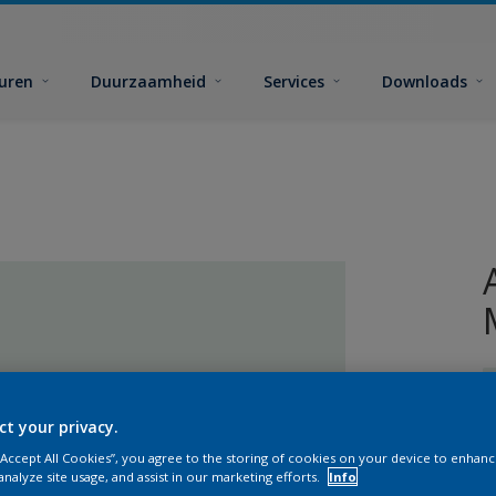
euren
Duurzaamheid
Services
Downloads
ct your privacy.
 “Accept All Cookies”, you agree to the storing of cookies on your device to enhanc
analyze site usage, and assist in our marketing efforts.
Info
G