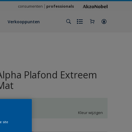
consumenten
professionals
Verkooppunten
Alpha Plafond Extreem
Mat
MN.02.87
Kleur wijzigen
e site
rootte