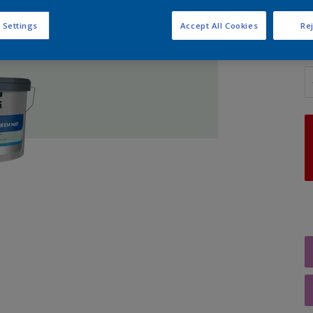
 Settings
Accept All Cookies
Rej
A