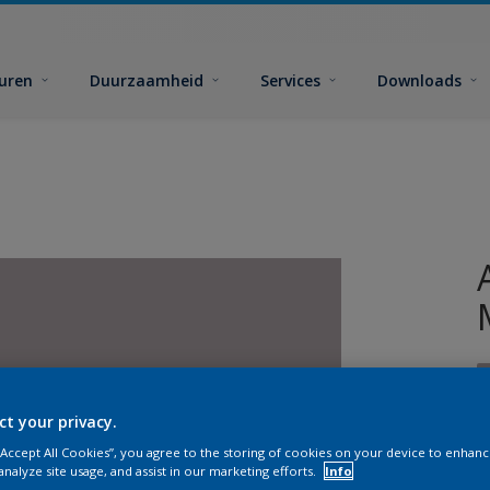
euren
Duurzaamheid
Services
Downloads
ct your privacy.
 “Accept All Cookies”, you agree to the storing of cookies on your device to enhanc
analyze site usage, and assist in our marketing efforts.
Info
G