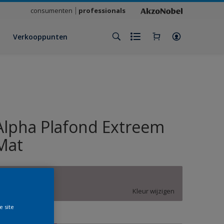
consumenten
professionals
Verkooppunten
Alpha Plafond Extreem
Mat
Y7.03.63
Kleur wijzigen
e site
rootte