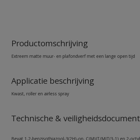
Productomschrijving
Extreem matte muur- en plafondverf met een lange open tijd
Applicatie beschrijving
Kwast, roller en airless spray
Technische & veiligheidsdocument
Bevat 1,2-benzisothiazool-3(2H)-on, C(M)IT/MIT(3-1) en 2-octyl-