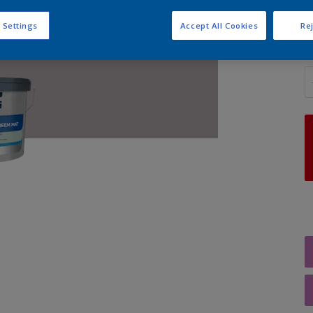
 Settings
Accept All Cookies
Rej
A