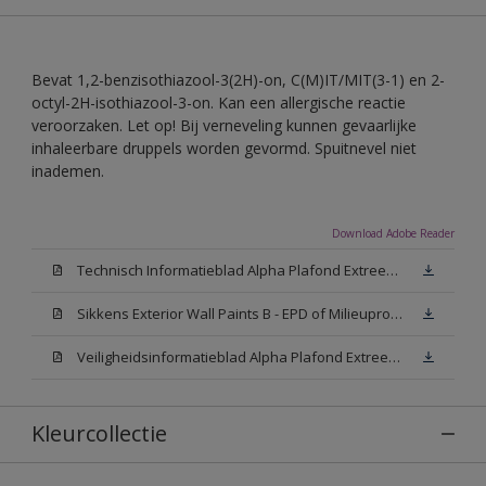
Bevat 1,2-benzisothiazool-3(2H)-on, C(M)IT/MIT(3-1) en 2-
octyl-2H-isothiazool-3-on. Kan een allergische reactie
veroorzaken. Let op! Bij verneveling kunnen gevaarlijke
inhaleerbare druppels worden gevormd. Spuitnevel niet
inademen.
Download Adobe Reader
Technisch Informatieblad Alpha Plafond Extreem Mat (PDF)
Sikkens Exterior Wall Paints B - EPD of Milieuproductverklaring
Veiligheidsinformatieblad Alpha Plafond Extreem Mat White W05 (MSDS)
Kleurcollectie