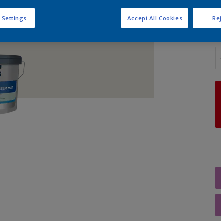
 Settings
Accept All Cookies
Rej
A