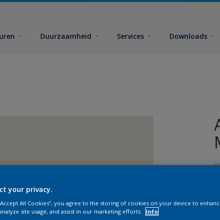
euren
Duurzaamheid
Services
Downloads
ct your privacy.
 “Accept All Cookies”, you agree to the storing of cookies on your device to enhanc
analyze site usage, and assist in our marketing efforts.
Info
G