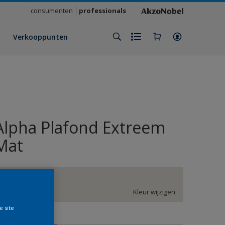
consumenten
professionals
Verkooppunten
Alpha Plafond Extreem
Mat
HN.02.85
Kleur wijzigen
e site
rootte