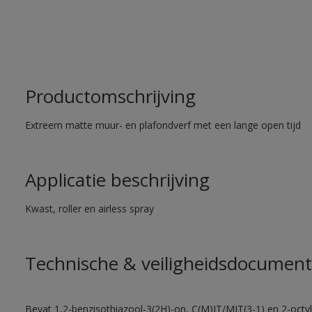
Productomschrijving
Extreem matte muur- en plafondverf met een lange open tijd
Applicatie beschrijving
Kwast, roller en airless spray
Technische & veiligheidsdocument
Bevat 1,2-benzisothiazool-3(2H)-on, C(M)IT/MIT(3-1) en 2-octyl-