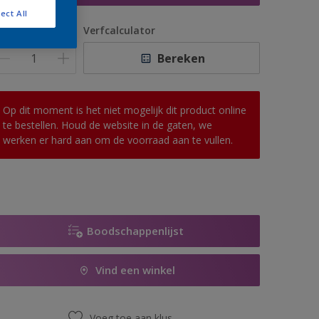
ect All
antal
Verfcalculator
Bereken
Op dit moment is het niet mogelijk dit product online
te bestellen. Houd de website in de gaten, we
werken er hard aan om de voorraad aan te vullen.
Boodschappenlijst
Vind een winkel
Voeg toe aan klus