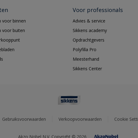
ten
Voor professionals
 voor binnen
Advies & service
 voor buiten
Sikkens academy
erkooppunt
Opdrachtgevers
ebladen
Polyfilla Pro
ds
Meesterhand
Sikkens Center
Gebruiksvoorwaarden
Verkoopvoorwaarden
Cookie Sett
Akzo Nobel N.V. Copyright © 2026