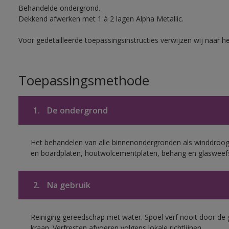
Behandelde ondergrond.
Dekkend afwerken met 1 à 2 lagen Alpha Metallic.
Voor gedetailleerde toepassingsinstructies verwijzen wij naar h
Toepassingsmethode
1.
De ondergrond
Het behandelen van alle binnenondergronden als winddroog 
en boardplaten, houtwolcementplaten, behang en glasweef
2.
Na gebruik
Reiniging gereedschap met water. Spoel verf nooit door de 
kraan. Verfresten afvoeren volgens lokale richtlijnen.