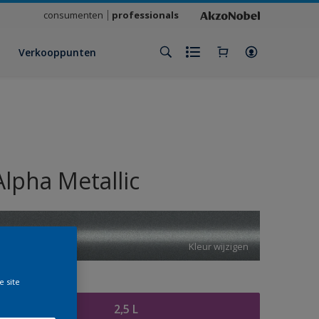
consumenten
professionals
Verkooppunten
Alpha Metallic
RVS
Kleur wijzigen
e site
rootte
2,5 L