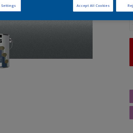
 Settings
Accept All Cookies
Rej
A