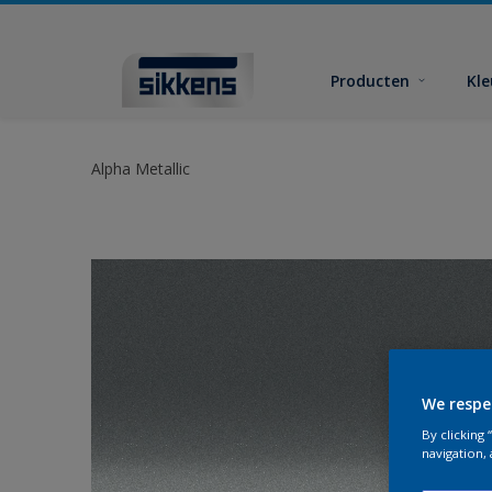
Producten
Kl
Alpha Metallic
We respe
By clicking
navigation, 