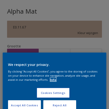
Alpha Mat
E0.11.67
Kleur wijzigen
Grootte
2,5 L
5 L
10 L
We respect your privacy.
Aantal
Verfcalculator
By clicking “Accept All Cookies”, you agree to the storing of cookies
on your device to enhance site navigation, analyze site usage, and
Bereken
assist in our marketing efforts.
Info
Cookies Settings
Op dit moment is het niet mogelijk dit product online
te bestellen. Houd de website in de gaten, we werken
er hard aan om de voorraad aan te vullen.
Accept All Cookies
Reject All