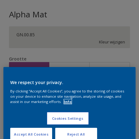
Alpha Mat
GN.00.85
Kleur wijzigen
Grootte
2,5 L
5 L
10 L
We respect your privacy.
Aantal
Verfcalculator
By clicking “Accept All Cookies”, you agree to the storing of cookies
on your device to enhance site navigation, analyze site usage, and
Bereken
assist in our marketing efforts.
Info
Cookies Settings
Op dit moment is het niet mogelijk dit product online
te bestellen. Houd de website in de gaten, we werken
er hard aan om de voorraad aan te vullen.
Accept All Cookies
Reject All