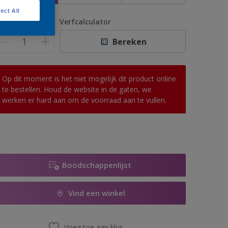
ect All
antal
Verfcalculator
Bereken
Op dit moment is het niet mogelijk dit product online
te bestellen. Houd de website in de gaten, we
werken er hard aan om de voorraad aan te vullen.
Boodschappenlijst
Vind een winkel
Voeg toe aan klus