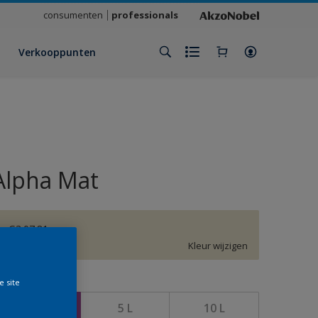
consumenten
professionals
Verkooppunten
Alpha Mat
G3.07.81
Kleur wijzigen
e site
rootte
2,5 L
5 L
10 L