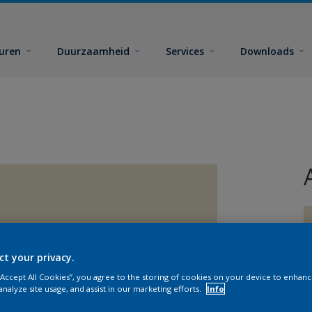
euren
Duurzaamheid
Services
Downloads
ct your privacy.
 “Accept All Cookies”, you agree to the storing of cookies on your device to enhanc
G
analyze site usage, and assist in our marketing efforts.
Info