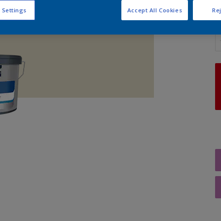
 Settings
Accept All Cookies
Rej
A