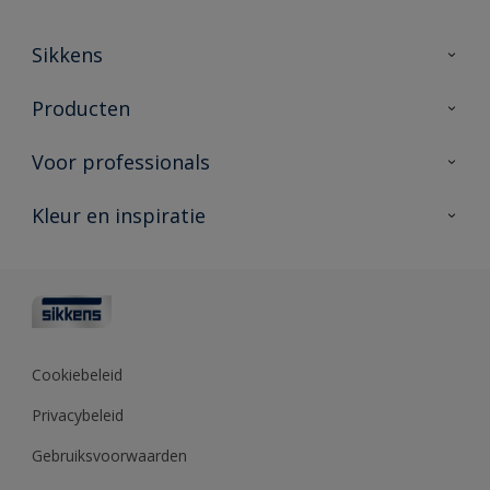
Sikkens
Over Sikkens
Producten
AkzoNobel
Producten voor binnen
Voor professionals
Duurzaamheid
Producten voor buiten
Veelgestelde vragen
Advies & service
Kleur en inspiratie
Vind je verkooppunt
Contact
Sikkens academy
Informatiebladen
Kleuren
Opdrachtgevers
Downloads
Kleurtesters
Polyfilla Pro
Kleurcollecties
Meesterhand
Kleur van het jaar
Cookiebeleid
Sikkens Center
Kleurhulpmiddelen
Privacybeleid
Kennisbank
Gebruiksvoorwaarden