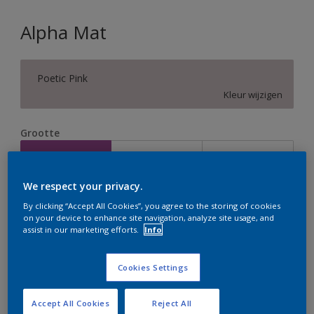
Alpha Mat
Poetic Pink
Kleur wijzigen
Grootte
2,5 L
5 L
10 L
We respect your privacy.
Aantal
Verfcalculator
By clicking “Accept All Cookies”, you agree to the storing of cookies
on your device to enhance site navigation, analyze site usage, and
Bereken
assist in our marketing efforts.
Info
Cookies Settings
Op dit moment is het niet mogelijk dit product online
te bestellen. Houd de website in de gaten, we werken
er hard aan om de voorraad aan te vullen.
Accept All Cookies
Reject All