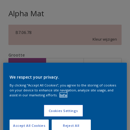
Alpha Mat
B7.06.78
Kleur wijzigen
Grootte
2,5 L
5 L
10 L
We respect your privacy.
Aantal
Verfcalculator
By clicking “Accept All Cookies”, you agree to the storing of cookies
on your device to enhance site navigation, analyze site usage, and
Bereken
assist in our marketing efforts.
Info
Cookies Settings
Op dit moment is het niet mogelijk dit product online
te bestellen. Houd de website in de gaten, we werken
er hard aan om de voorraad aan te vullen.
Accept All Cookies
Reject All