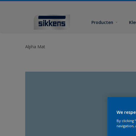
Producten
Kl
Alpha Mat
We respe
By clicking
navigation, 