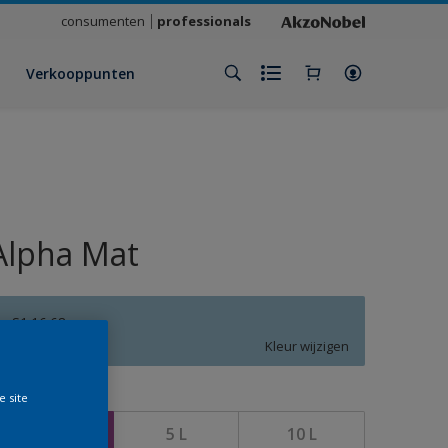
consumenten
professionals
Verkooppunten
Alpha Mat
S1.16.68
Kleur wijzigen
e site
rootte
2,5 L
5 L
10 L