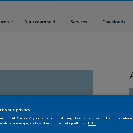
euren
Duurzaamheid
Services
Downloads
ct your privacy.
 “Accept All Cookies”, you agree to the storing of cookies on your device to enhanc
G
analyze site usage, and assist in our marketing efforts.
Info