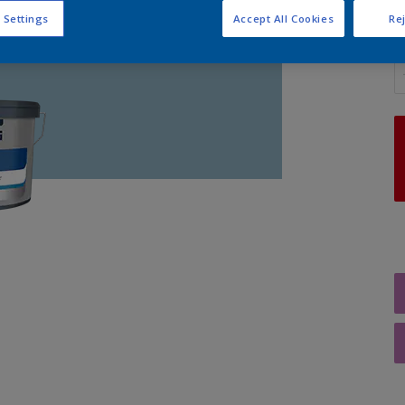
 Settings
Accept All Cookies
Rej
A