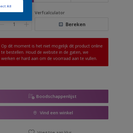
ect All
antal
Verfcalculator
Bereken
Op dit moment is het niet mogelijk dit product online
te bestellen. Houd de website in de gaten, we
werken er hard aan om de voorraad aan te vullen.
Boodschappenlijst
Vind een winkel
Voeg toe aan klus