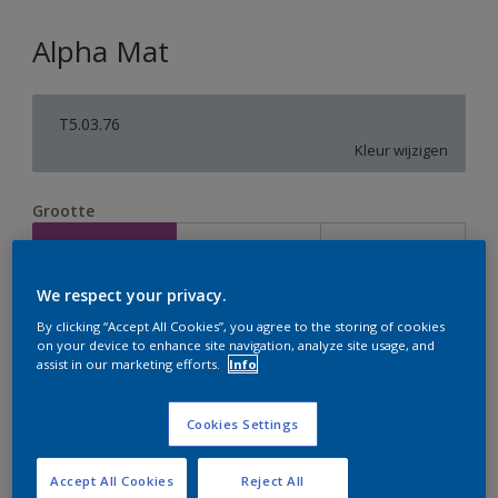
Alpha Mat
T5.03.76
Kleur wijzigen
Grootte
2,5 L
5 L
10 L
We respect your privacy.
Aantal
Verfcalculator
By clicking “Accept All Cookies”, you agree to the storing of cookies
on your device to enhance site navigation, analyze site usage, and
Bereken
assist in our marketing efforts.
Info
Cookies Settings
Op dit moment is het niet mogelijk dit product online
te bestellen. Houd de website in de gaten, we werken
er hard aan om de voorraad aan te vullen.
Accept All Cookies
Reject All