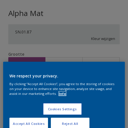
Alpha Mat
SN.01.87
Kleur wijzigen
Grootte
2,5 L
5 L
10 L
We respect your privacy.
Aantal
Verfcalculator
By clicking “Accept All Cookies”, you agree to the storing of cookies
on your device to enhance site navigation, analyze site usage, and
Bereken
assist in our marketing efforts.
Info
Cookies Settings
Op dit moment is het niet mogelijk dit product online
te bestellen. Houd de website in de gaten, we werken
er hard aan om de voorraad aan te vullen.
Accept All Cookies
Reject All